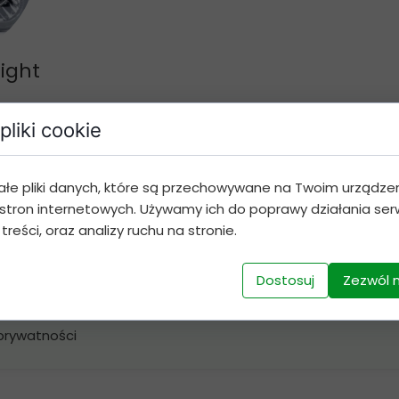
ight
pliki cookie
ałe pliki danych, które są przechowywane na Twoim urządze
stron internetowych. Używamy ich do poprawy działania serw
 treści, oraz analizy ruchu na stronie.
cje
Reklamacje i
zwroty
Reklamacje i gwarancja
Dostosuj
Zezwól 
Zwroty towarów
in
 prywatności