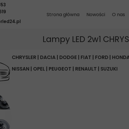
353
619
Strona główna
Nowości
O nas
rled24.pl
Lampy LED 2w1 CHRYS
CHRYSLER
|
DACIA
|
DODGE
|
FIAT
|
FORD
|
HOND
NISSAN
|
OPEL
|
PEUGEOT
|
RENAULT
|
SUZUKI