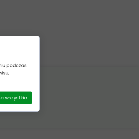
niu podczas
isu,
na wszystkie