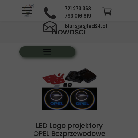
721 273 353
793 016 619
biuro@orled24.pl
Nowości
LED Logo projektory
OPEL Bezprzewodowe