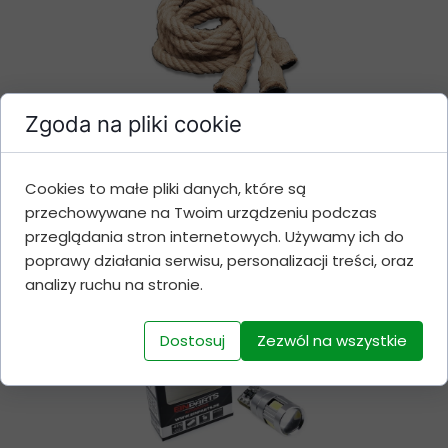
Zgoda na pliki cookie
Oprawa Sznur jutowy
Lina POTRÓJNY LOFT
Cookies to małe pliki danych, które są
3xE27
przechowywane na Twoim urządzeniu podczas
przeglądania stron internetowych. Używamy ich do
Cena 109 zł
poprawy działania serwisu, personalizacji treści, oraz
analizy ruchu na stronie.
Dostosuj
Zezwól na wszystkie