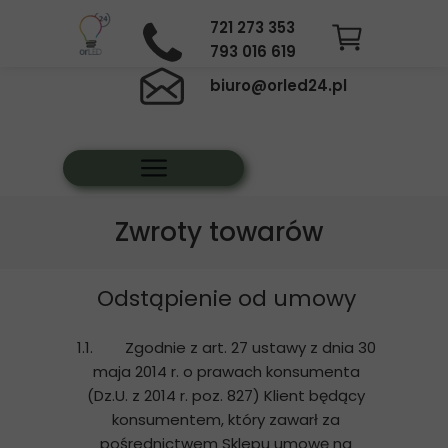
721 273 353
793 016 619
biuro@orled24.pl
Zwroty towarów
Odstąpienie od umowy
1.1. Zgodnie z art. 27 ustawy z dnia 30
maja 2014 r. o prawach konsumenta
(Dz.U. z 2014 r. poz. 827) Klient będący
konsumentem, który zawarł za
pośrednictwem Sklepu umowę na