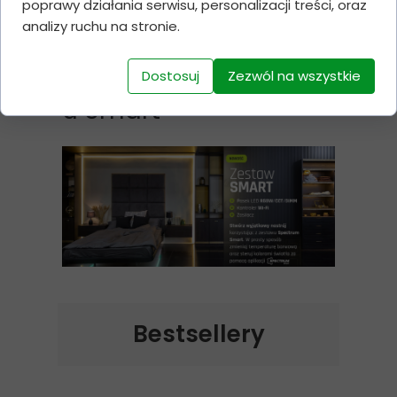
poprawy działania serwisu, personalizacji treści, oraz
Szybki i łatwy montaż
analizy ruchu na stronie.
Plug & Play
kompletnego zestaw
Dostosuj
Zezwól na wszystkie
u Smart
Bestsellery