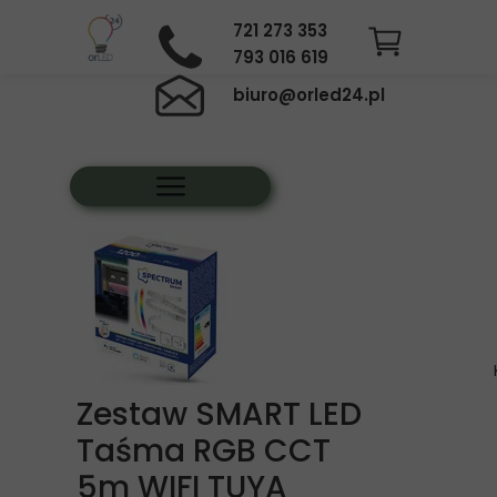
721 273 353
793 016 619
biuro@orled24.pl
Zestaw SMART LED
Taśma RGB CCT
5m WIFI TUYA