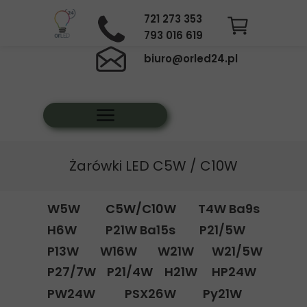
721 273 353
793 016 619
biuro@orled24.pl
Żarówki LED C5W / C10W
W5W
C5W/C10W
T4W Ba9s
H6W
P21W Ba15s
P21/5W
P13W
W16W
W21W
W21/5W
P27/7W
P21/4W
H21W
HP24W
PW24W
PSX26W
Py21W