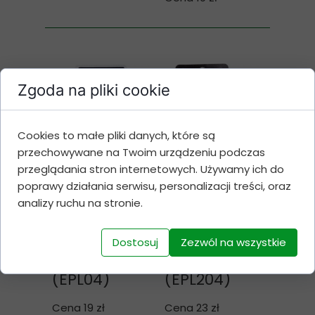
Zgoda na pliki cookie
Cookies to małe pliki danych, które są
przechowywane na Twoim urządzeniu podczas
przeglądania stron internetowych. Używamy ich do
Żarówki
Żarówki
poprawy działania serwisu, personalizacji treści, oraz
analizy ruchu na stronie.
C5W 39mm
C5W 31mm
3x SMD 5050
12x SMD 4014
CANBUS
CANBUS
Dostosuj
Zezwól na wszystkie
6000K
6000K
(EPL04)
(EPL204)
Cena 19 zł
Cena 23 zł