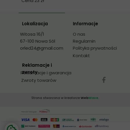
Cena 23 zł
Lokalizacja
Informacje
Witosa 16/1
O nas
67-100 Nowa Sól
Regulamin
orled24@gmail.com
Polityka prywatności
Kontakt
Reklamacje i
zwroty
Reklamacje i gwarancja
Zwroty towarów
Strona stworzona w kreatorze
Web
Wave.