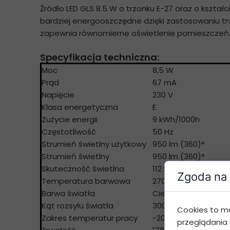
Źródło LED GLS 8.5 W o trzonku E-27 oraz o kształc
bardziej energooszczędne dzięki zastosowaniu trw
zapewnia równomierne oświetlenie pomieszczeń
Specyfikacja techniczna:
Moc
8,5 W
Prąd
67 mA
Napięcie
230 V
Klasa energetyczna
E
Zużycie energii
9 kWh/1000h
Częstotliwość
50 Hz
Strumień świetlny użytkowy
950 lm (360)°
Strumień świetlny
950 lm (360)°
Skuteczność świetlna
112 lm/W
Zgoda na 
Temperatura barwowa
2700K lub 4000K
Barwa światła
Ciepła lub neutralna
Kąt rozsyłu światła
300 °
Cookies to m
Zakres temperatur pracy
-20/+40 °C
przeglądania 