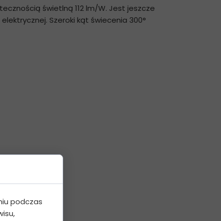
utecznością świetlną 112 lm/W. Jest jeszcze
lektrycznej. Szeroki kąt świecenia 300°
niu podczas
isu,