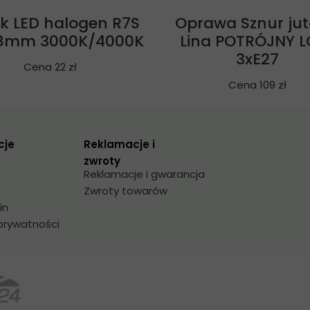
ik LED halogen R7S
Oprawa Sznur ju
8mm 3000K/4000K
Lina POTRÓJNY L
3xE27
Cena 22 zł
Cena 109 zł
cje
Reklamacje i
zwroty
Reklamacje i gwarancja
Zwroty towarów
in
 prywatności