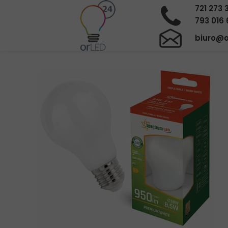
721 273 
793 016 
biuro@o