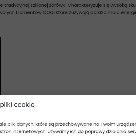
ie tradycyjnej szklanej żarówki. Charakteryzuje się wysoką sk
ałych filamentów COG, które zużywają bardzo mało energii e
.
pliki cookie
ałe pliki danych, które są przechowywane na Twoim urządze
stron internetowych. Używamy ich do poprawy działania serw