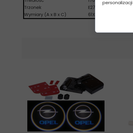
Trwałość
17000 h
personalizacji
Trzonek
E27
Wymiary (A x B x C)
61X107 [mm]