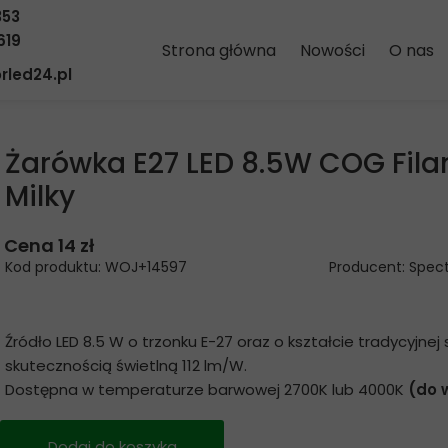
353
619
Strona główna
Nowości
O nas
rled24.pl
Żarówka E27 LED 8.5W COG Fil
Milky
Cena 14 zł
Kod produktu: WOJ+14597
Producent: Spec
Źródło LED 8.5 W o trzonku E-27 oraz o kształcie tradycyjnej
skutecznością świetlną 112 lm/W.
Dostępna w temperaturze barwowej 2700K lub 4000K
(do 
Dodaj do koszyka