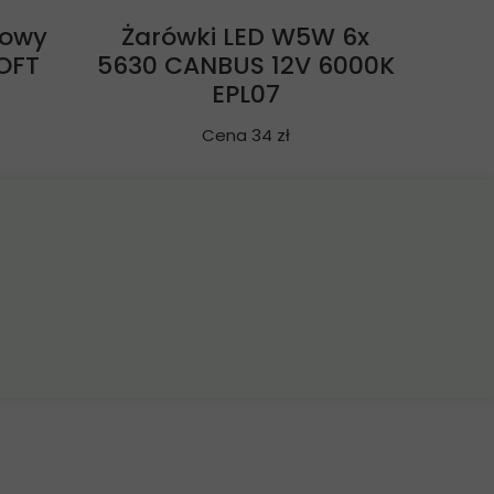
towy
Żarówki LED W5W 6x
OFT
5630 CANBUS 12V 6000K
EPL07
Cena 34 zł