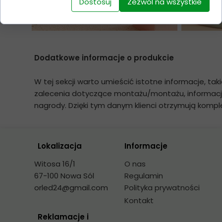
Dostosuj
Zezwól na wszystkie
Dodatkowe informacje o produkcie
W tej sekcji warto umieścić istotne informacje, tak
zalecenia dotyczące montażu/montażu, informacje
nagrody. Dzięki tym danym klienci otrzymują komple
Lokalizacja
Informacje
Witosa 16/1
O nas
67-100 Nowa Sól
Regulamin
orled24@gmail.com
Polityka prywatności
Kontakt
Reklamacje i