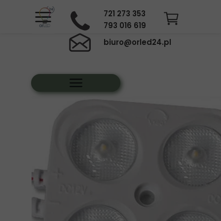
721 273 353
793 016 619
biuro@orled24.pl