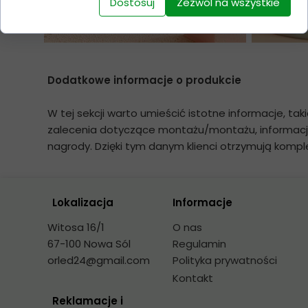
Dostosuj
Zezwól na wszystkie
Dodatkowe informacje o produkcie
W tej sekcji warto umieścić istotne informacje, tak
zalecenia dotyczące montażu/montażu, informacje
nagrody. Dzięki tym danym klienci otrzymują komple
Lokalizacja
Informacje
Witosa 16/1
O nas
67-100 Nowa Sól
Regulamin
orled24@gmail.com
Polityka prywatności
Kontakt
Reklamacje i