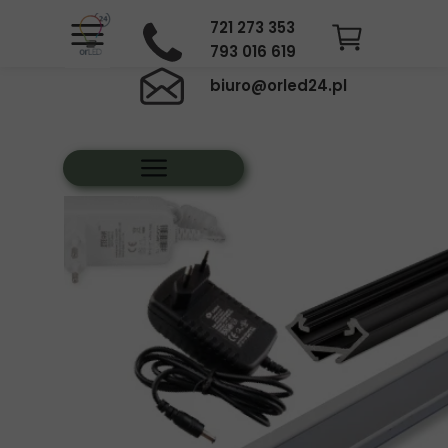
721 273 353
793 016 619
biuro@orled24.pl