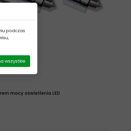
100%.
niu podczas
isu,
na wszystkie
orem mocy oświetlenia LED