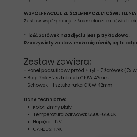
WSPÓŁPRACUJE ZE ŚCIEMNIACZEM OŚWIETLENIA
Zestaw współpracuje z ściemniaczem oświetlenia. P
*
Ilość żarówek na zdjęciu jest przykładowa.
Rzeczywisty zestaw może się różnić, są to od
Zestaw zawiera:
- Panel podsufitowy przód + tył - 7 żarówek (7x
- Bagażnik - 2 sztuki rurki C10W 42mm
- Schowek - 1 sztuka rurka C10W 42mm
Dane techniczne:
Kolor: Zimny Biały
Temperatura barwowa: 5500-6500K
Napięcie: 12V
CANBUS: TAK