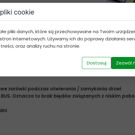
nia samochodów które mogą różnić się
pliki cookie
m należy porównać ilość i typy
zego zestawu w celu sprawdzenia czy pokrywają się w 
ałe pliki danych, które są przechowywane na Twoim urządze
stron internetowych. Używamy ich do poprawy działania serw
 treści, oraz analizy ruchu na stronie.
 zestaw ?
Dostosuj
Zezwól 
nowe żarówki podczas otwierania / zamykania drzwi
N BUS. Oznacza to brak błędów związanych z niskim pob
dni