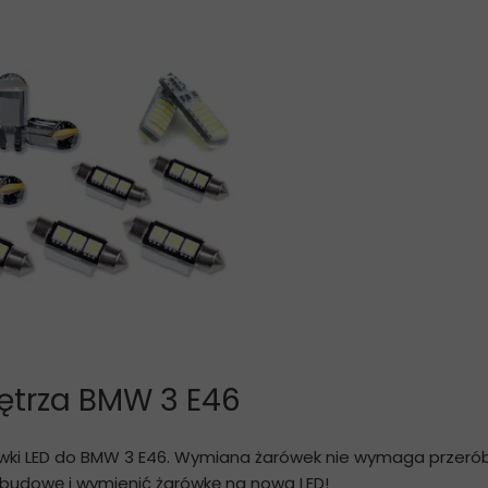
ętrza BMW 3 E46
ki LED do BMW 3 E46. Wymiana żarówek nie wymaga przeróbek
ć obudowę i wymienić żarówkę na nową LED!