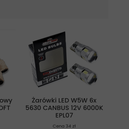
towy
Żarówki LED W5W 6x
OFT
5630 CANBUS 12V 6000K
EPL07
Cena 34 zł