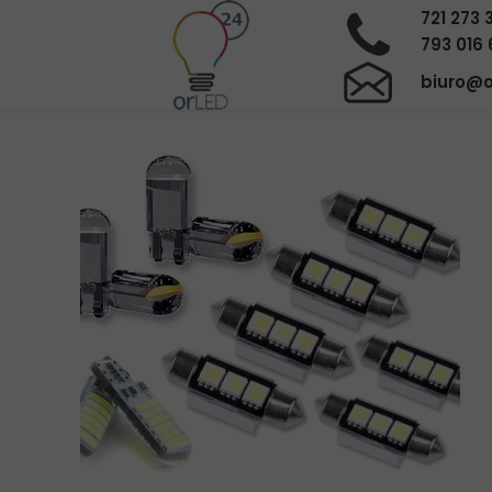
721 273 
793 016 
biuro@o