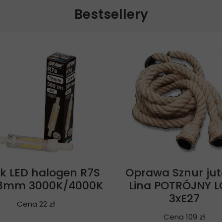
Bestsellery
ik LED halogen R7S
Oprawa Sznur ju
8mm 3000K/4000K
Lina POTRÓJNY L
3xE27
Cena 22 zł
Cena 109 zł