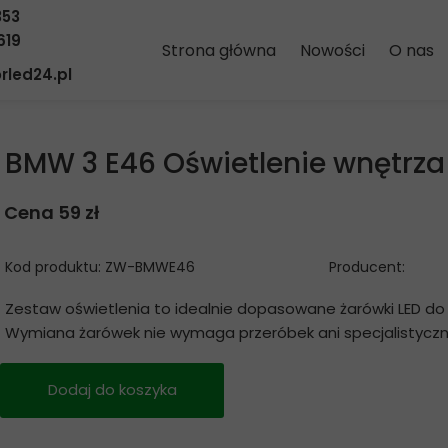
353
619
Strona główna
Nowości
O nas
rled24.pl
BMW 3 E46 Oświetlenie wnętrza
Cena 59 zł
Kod produktu: ZW-BMWE46
Producent:
Zestaw oświetlenia to idealnie dopasowane żarówki LED do
Wymiana żarówek nie wymaga przeróbek ani specjalistyczne
Dodaj do koszyka